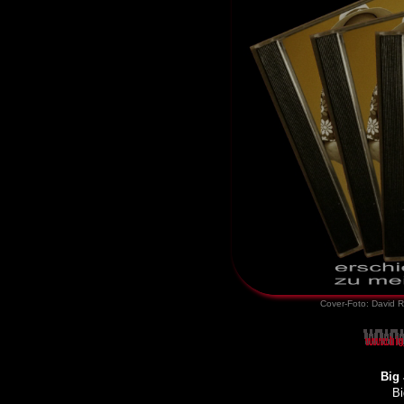
Cover-Foto: David 
Big 
Bi